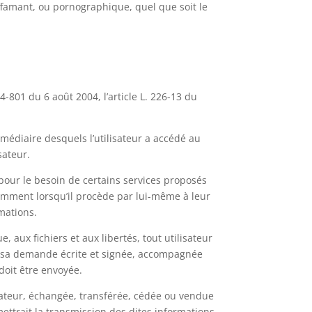
iffamant, ou pornographique, quel que soit le
-801 du 6 août 2004, l’article L. 226-13 du
termédiaire desquels l’utilisateur a accédé au
isateur.
 pour le besoin de certains services proposés
tamment lorsqu’il procède par lui-même à leur
rmations.
, aux fichiers et aux libertés, tout utilisateur
nt sa demande écrite et signée, accompagnée
 doit être envoyée.
lisateur, échangée, transférée, cédée ou vendue
ttrait la transmission des dites informations