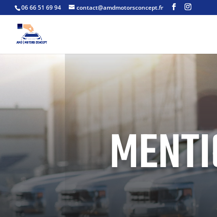
06 66 51 69 94
contact@amdmotorsconcept.fr
MENTI