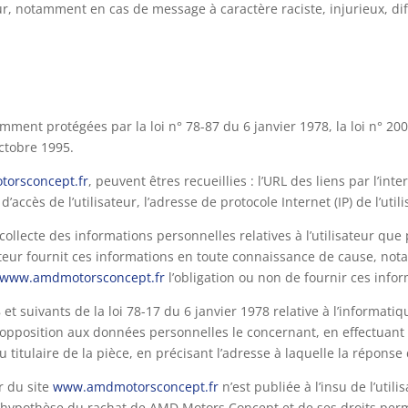
teur, notamment en cas de message à caractère raciste, injurieux, d
ent protégées par la loi n° 78-87 du 6 janvier 1978, la loi n° 2004
ctobre 1995.
orsconcept.fr
, peuvent êtres recueillies : l’URL des liens par l’in
 d’accès de l’utilisateur, l’adresse de protocole Internet (IP) de l’util
llecte des informations personnelles relatives à l’utilisateur que
isateur fournit ces informations en toute connaissance de cause, no
www.amdmotorsconcept.fr
l’obligation ou non de fournir ces info
 suivants de la loi 78-17 du 6 janvier 1978 relative à l’informatique
t d’opposition aux données personnelles le concernant, en effectua
u titulaire de la pièce, en précisant l’adresse à laquelle la réponse
r du site
www.amdmotorsconcept.fr
n’est publiée à l’insu de l’uti
l’hypothèse du rachat de AMD Motors Concept et de ses droits perme