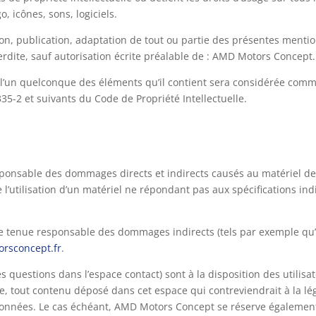
 icônes, sons, logiciels.
on, publication, adaptation de tout ou partie des présentes mentio
terdite, sauf autorisation écrite préalable de : AMD Motors Concept.
 l’un quelconque des éléments qu’il contient sera considérée comm
35-2 et suivants du Code de Propriété Intellectuelle.
sable des dommages directs et indirects causés au matériel de l’ut
’utilisation d’un matériel ne répondant pas aux spécifications indi
 tenue responsable des dommages indirects (tels par exemple qu’
rsconcept.fr
.
es questions dans l’espace contact) sont à la disposition des utilis
 tout contenu déposé dans cet espace qui contreviendrait à la légi
 données. Le cas échéant, AMD Motors Concept se réserve également 